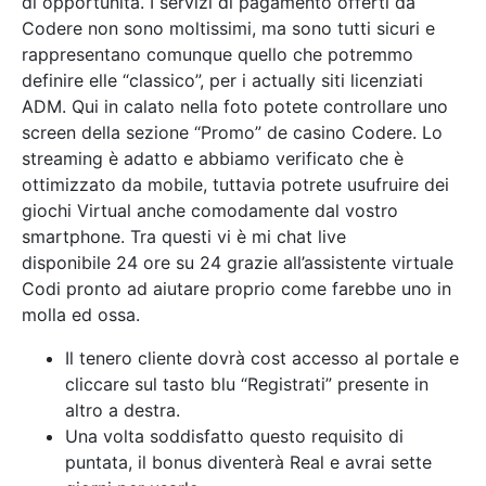
di opportunità. I servizi di pagamento offerti da
Codere non sono moltissimi, ma sono tutti sicuri e
rappresentano comunque quello che potremmo
definire elle “classico”, per i actually siti licenziati
ADM. Qui in calato nella foto potete controllare uno
screen della sezione “Promo” de casino Codere. Lo
streaming è adatto e abbiamo verificato che è
ottimizzato da mobile, tuttavia potrete usufruire dei
giochi Virtual anche comodamente dal vostro
smartphone. Tra questi vi è mi chat live
disponibile 24 ore su 24 grazie all’assistente virtuale
Codi pronto ad aiutare proprio come farebbe uno in
molla ed ossa.
Il tenero cliente dovrà cost accesso al portale e
cliccare sul tasto blu “Registrati” presente in
altro a destra.
Una volta soddisfatto questo requisito di
puntata, il bonus diventerà Real e avrai sette