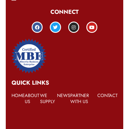
CONNECT
QUICK LINKS
HOME
ABOUT
WE
NEWS
PARTNER
CONTACT
US
SUPPLY
WITH US