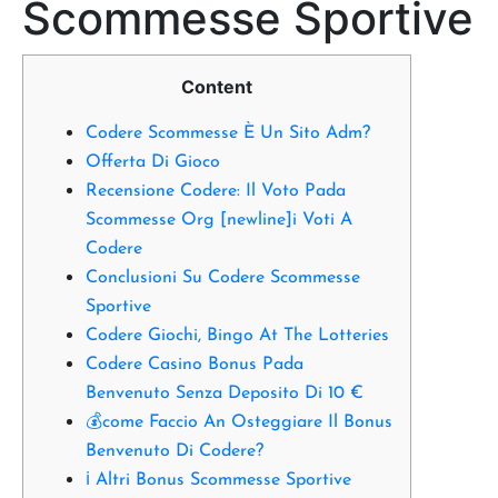
Scommesse Sportive
Content
Codere Scommesse È Un Sito Adm?
Offerta Di Gioco
Recensione Codere: Il Voto Pada
Scommesse Org [newline]i Voti A
Codere
Conclusioni Su Codere Scommesse
Sportive
Codere Giochi, Bingo At The Lotteries
Codere Casino Bonus Pada
Benvenuto Senza Deposito Di 10 €
💰come Faccio An Osteggiare Il Bonus
Benvenuto Di Codere?
ℹ️ Altri Bonus Scommesse Sportive