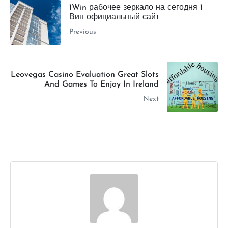
1Win рабочее зеркало на сегодня 1
Вин официальный сайт
Previous
Leovegas Casino Evaluation Great Slots
And Games To Enjoy In Ireland
Next