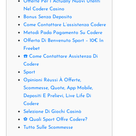
Offerte Per I Actually Nuovi Utenti
Nel Codere Casino
Bonus Senza Deposito
Come Contattare L’assistenza Codere
Metodi Pada Pagamento Su Codere
Offerta Di Benvenuto Sport – 10€ In
Freebet
☎️ Come Contattare Assistenza Di
Codere
Sport
Opinioni Réussi À Offerte,
Scommesse, Quote, App Mobile,
Depositi E Prelievi, Live Life Di
Codere
Selezione Di Giochi Casinò
⚽️ Quali Sport Offre Codere?
Tutto Sulle Scommesse