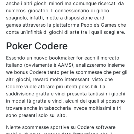
anche i altri giochi minori ma comunque ricercati da
numerosi giocatori. Il concessionario di gioco
spagnolo, infatti, mette a disposizione card
games attraverso la piattaforma People’s Games che
conta un’infinità di giochi di arte tra i quali scegliere.
Poker Codere
Essendo un nuovo bookmaker for each il mercato
italiano (ovviamente è AAMS), analizzeremo insieme
we bonus Codere tanto per le scommesse che per gli
altri giochi, reward molto interessanti visto che
Codere vuole attirare più utenti possibili. La
suddivisione gratta e vinci presenta tantissimi giochi
in modalità gratta e vinci, alcuni dei quali si possono
trovare anche in tabaccheria invece moltissimi altri
sono presenti solo sul sito.
Niente scommesse sportive su Codere software